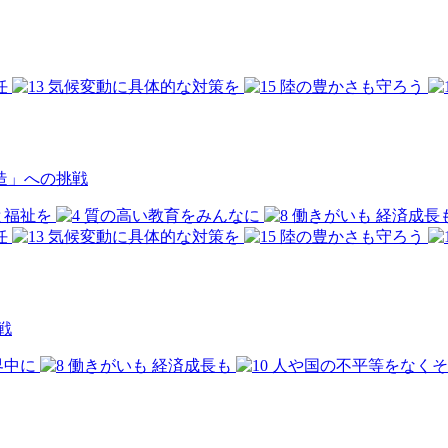
造」への挑戦
戦