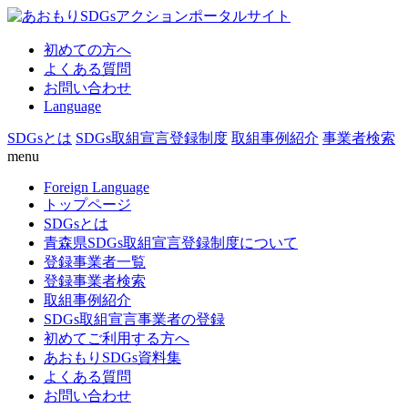
初めての方へ
よくある質問
お問い合わせ
Language
SDGsとは
SDGs取組宣言登録制度
取組事例紹介
事業者検索
menu
Foreign Language
トップページ
SDGsとは
青森県SDGs取組宣言登録制度について
登録事業者一覧
登録事業者検索
取組事例紹介
SDGs取組宣言事業者の登録
初めてご利用する方へ
あおもりSDGs資料集
よくある質問
お問い合わせ