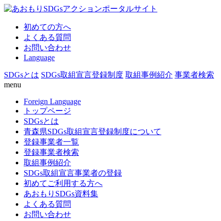
初めての方へ
よくある質問
お問い合わせ
Language
SDGsとは
SDGs取組宣言登録制度
取組事例紹介
事業者検索
menu
Foreign Language
トップページ
SDGsとは
青森県SDGs取組宣言登録制度について
登録事業者一覧
登録事業者検索
取組事例紹介
SDGs取組宣言事業者の登録
初めてご利用する方へ
あおもりSDGs資料集
よくある質問
お問い合わせ