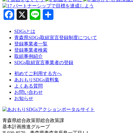
Facebook
X
Line
共
有
SDGsとは
青森県SDGs取組宣言登録制度について
登録事業者一覧
登録事業者検索
取組事例紹介
SDGs取組宣言事業者の登録
初めてご利用する方へ
あおもりSDGs資料集
よくある質問
お問い合わせ
お知らせ
青森県総合政策部総合政策課
基本計画推進グループ
〒030-8570 青森県青森市長島一丁目1-1