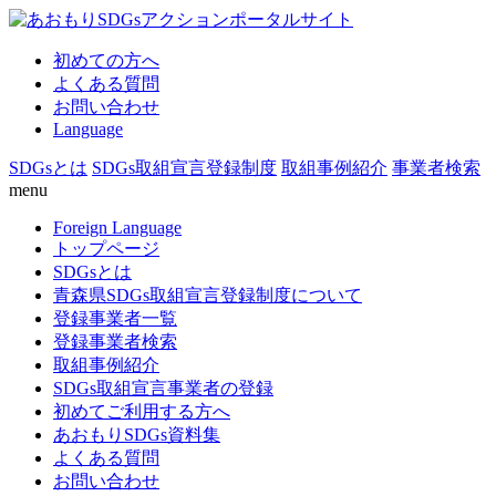
初めての方へ
よくある質問
お問い合わせ
Language
SDGsとは
SDGs取組宣言登録制度
取組事例紹介
事業者検索
menu
Foreign Language
トップページ
SDGsとは
青森県SDGs取組宣言登録制度について
登録事業者一覧
登録事業者検索
取組事例紹介
SDGs取組宣言事業者の登録
初めてご利用する方へ
あおもりSDGs資料集
よくある質問
お問い合わせ