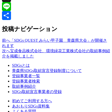
X
Line
共
投稿ナビゲーション
有
前へ
「SDGs QUEST みらい甲子園 青森県大会」が開催さ
れます
次へ
宝成食品株式会社、環境緑花工業株式会社の取組事例紹
介を掲載しました
SDGsとは
青森県SDGs取組宣言登録制度について
登録事業者一覧
登録事業者検索
取組事例紹介
SDGs取組宣言事業者の登録
初めてご利用する方へ
あおもりSDGs資料集
よくある質問