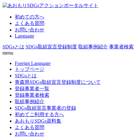
初めての方へ
よくある質問
お問い合わせ
Language
SDGsとは
SDGs取組宣言登録制度
取組事例紹介
事業者検索
menu
Foreign Language
トップページ
SDGsとは
青森県SDGs取組宣言登録制度について
登録事業者一覧
登録事業者検索
取組事例紹介
SDGs取組宣言事業者の登録
初めてご利用する方へ
あおもりSDGs資料集
よくある質問
お問い合わせ