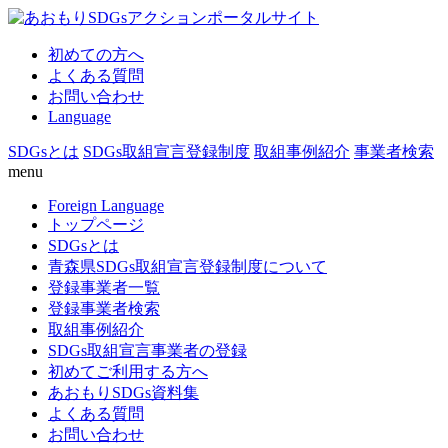
初めての方へ
よくある質問
お問い合わせ
Language
SDGsとは
SDGs取組宣言登録制度
取組事例紹介
事業者検索
menu
Foreign Language
トップページ
SDGsとは
青森県SDGs取組宣言登録制度について
登録事業者一覧
登録事業者検索
取組事例紹介
SDGs取組宣言事業者の登録
初めてご利用する方へ
あおもりSDGs資料集
よくある質問
お問い合わせ