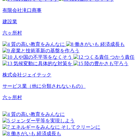
有限会社滝口商事
建設業
六ヶ所村
株式会社ジェイテック
サービス業（他に分類されないもの）
六ヶ所村