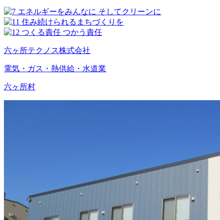
六ヶ所テクノス株式会社
電気・ガス・熱供給・水道業
六ヶ所村