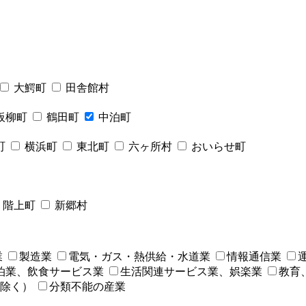
大鰐町
田舎館村
板柳町
鶴田町
中泊町
町
横浜町
東北町
六ヶ所村
おいらせ町
階上町
新郷村
業
製造業
電気・ガス・熱供給・水道業
情報通信業
泊業、飲食サービス業
生活関連サービス業、娯楽業
教育
除く）
分類不能の産業