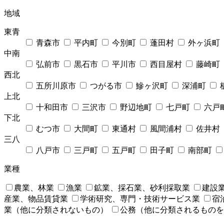
地域
東青
青森市
平内町
今別町
蓬田村
外ヶ浜町
中南
弘前市
黒石市
平川市
西目屋村
藤崎町
西北
五所川原市
つがる市
鰺ヶ沢町
深浦町
上北
十和田市
三沢市
野辺地町
七戸町
六戸
下北
むつ市
大間町
東通村
風間浦村
佐井村
三八
八戸市
三戸町
五戸町
田子町
南部町
業種
農業、林業
漁業
鉱業、採石業、砂利採取業
建設
産業、物品賃貸業
学術研究、専門・技術サービス業
宿
業（他に分類されないもの）
公務（他に分類されるものを