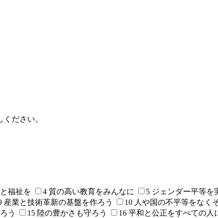
しください。
康と福祉を
4 質の高い教育をみんなに
5 ジェンダー平等を
9 産業と技術革新の基盤を作ろう
10 人や国の不平等をなく
守ろう
15 陸の豊かさも守ろう
16 平和と公正をすべての人