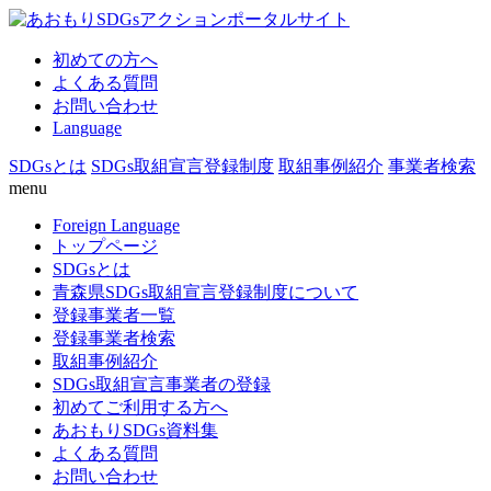
初めての方へ
よくある質問
お問い合わせ
Language
SDGsとは
SDGs取組宣言登録制度
取組事例紹介
事業者検索
menu
Foreign Language
トップページ
SDGsとは
青森県SDGs取組宣言登録制度について
登録事業者一覧
登録事業者検索
取組事例紹介
SDGs取組宣言事業者の登録
初めてご利用する方へ
あおもりSDGs資料集
よくある質問
お問い合わせ