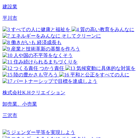
建設業
平川市
株式会社K.Hクリエイション
卸売業、小売業
三沢市