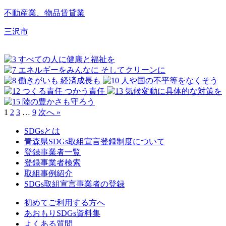
不動産業、物品賃貸業
三沢市
1
2
3
…
9
次へ »
SDGsとは
青森県SDGs取組宣言登録制度について
登録事業者一覧
登録事業者検索
取組事例紹介
SDGs取組宣言事業者の登録
初めてご利用する方へ
あおもりSDGs資料集
よくある質問