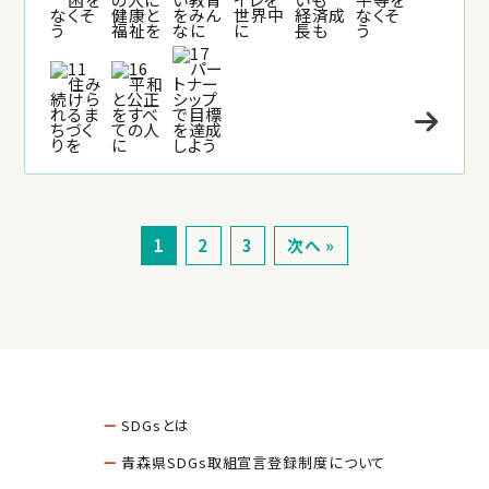
1
2
3
次へ »
SDGsとは
青森県SDGs取組宣言登録制度について